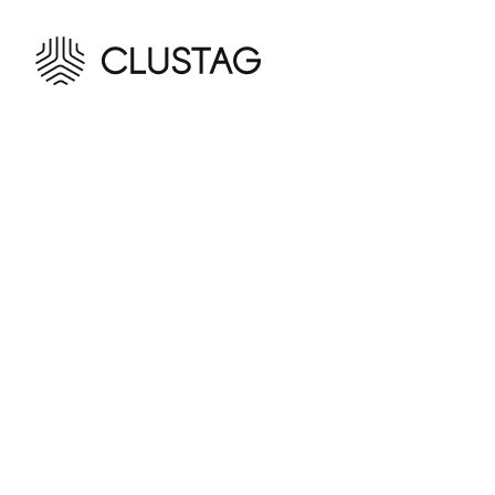
Liderando la innovación en
soluciones RFID para una
intralogística más inteligente
SOLUCIONES RFID
Verificación de entrada
Preparación y Empaquetado
Verificación de Salida
ZENTUP
Sobre Zentup
Integración