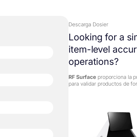
Descarga Dosier
Looking for a s
item-level accur
operations?
RF Surface
proporciona la pr
para validar productos de for