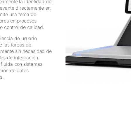
neamente la identidad del
levante directamente en
rmite una toma de
rores en procesos
o control de calidad.
iencia de usuario
e las tareas de
amente sin necesidad de
es de integración
fluida con sistemas
ación de datos
s.