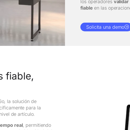
los operadores
validar
fiable
en las operacione
Solicita una demo
 fiable,
, la solución de
cíficamente para la
ivel de artículo.
iempo real
, permitiendo