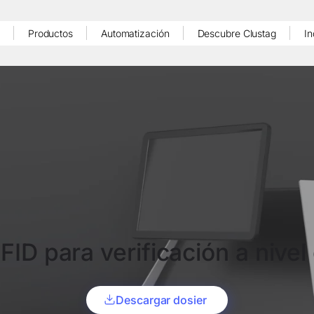
Productos
Automatización
Descubre Clustag
In
FID para verificación a nivel 
Descargar dosier