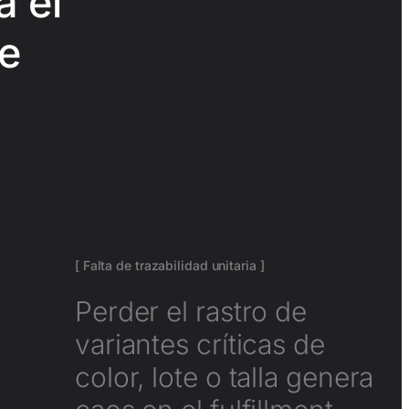
a el
e
[ Falta de trazabilidad unitaria ]
Perder el rastro de
variantes críticas de
color, lote o talla
genera caos en el