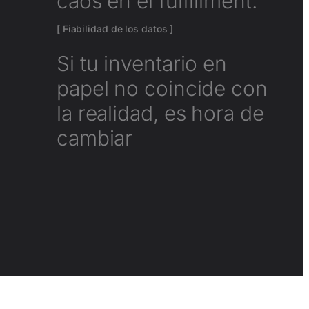
fulfillment.
[ Fiabilidad de los datos ]
Si tu inventario en
papel no coincide con
la realidad, es hora de
cambiar