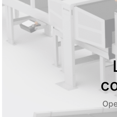
c
Ope