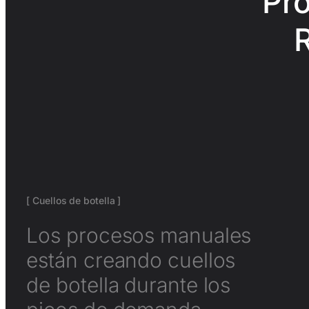
Pro
[ Cuellos de botella ]
Los procesos manuales
están creando cuellos
de botella durante los