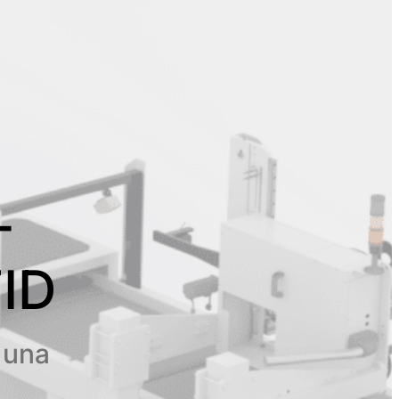
-
ID
 una