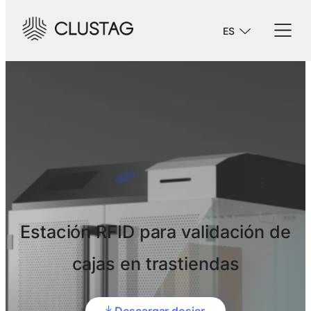
ES
Estación RFID para validación de
cajas en trastiendas
Descargar dosier