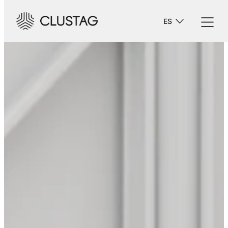
-->
ES