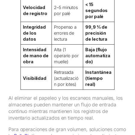
< 15
Velocidad
2–5 minutos
segundos
de registro
por palé
por palé
Integridad
Propenso a
99,9 % de
de los
errores de
precisión
datos
lectura
de lectura
Intensidad
Alta (1
Baja (flujo
de mano de
operario por
automatiza
obra
muelle)
do)
Retrasada
Instantánea
Visibilidad
(actualizació
(tiempo
n por lotes)
real)
Al eliminar el papeleo y los escaneos manuales, los
almacenes pueden mantener un flujo de entrada
continuo mientras mantienen los registros de
inventario actualizados en tiempo real.
Para operaciones de gran volumen, soluciones como