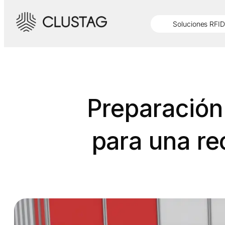
Saltar
al
Soluciones RFID
contenido
Preparación
para una re