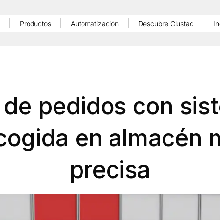
Productos
Automatización
Descubre Clustag
In
 de pedidos con si
cogida en almacén 
precisa