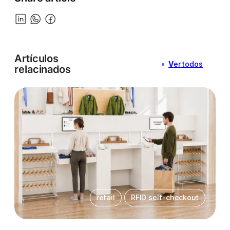
Artículos
V
er todos
relacinados
retail
RFID self-checkout