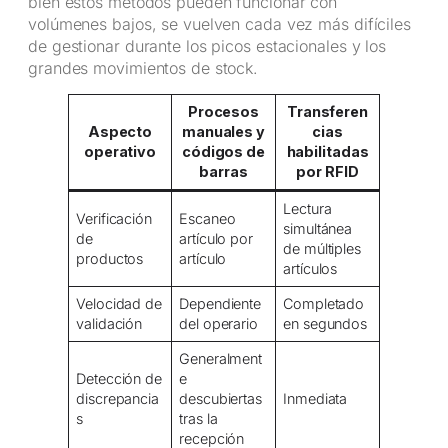
bien estos métodos pueden funcionar con
volúmenes bajos, se vuelven cada vez más difíciles
de gestionar durante los picos estacionales y los
grandes movimientos de stock.
Procesos
Transferen
Aspecto
manuales y
cias
operativo
códigos de
habilitadas
barras
por RFID
Lectura
Verificación
Escaneo
simultánea
de
artículo por
de múltiples
productos
artículo
artículos
Velocidad de
Dependiente
Completado
validación
del operario
en segundos
Generalment
Detección de
e
discrepancia
descubiertas
Inmediata
s
tras la
recepción