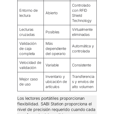
Controlado
Entorno de
con RFID
Abierto
lectura
Shield
Technology
Lecturas
Virtualmente
Posibles
cruzadas
eliminadas
Validación
Más
Automática y
de caja
dependiente
controlada
completa
del operario
Velocidad de
Variable
Consistente
validación
Inventario y
Transferencia
Mejor caso
ubicación de
s y envíos de
de uso
artículos
alto volumen
Los lectores portátiles proporcionan
flexibilidad. SABI Station proporciona el
nivel de precisión requerido cuando cada