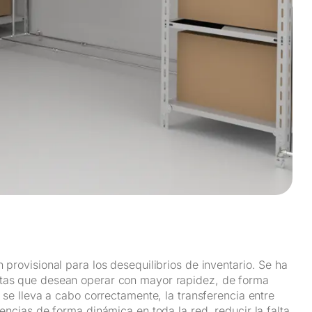
 provisional para los desequilibrios de inventario. Se ha
stas que desean operar con mayor rapidez, de forma
o se lleva a cabo correctamente, la transferencia entre
tencias de forma dinámica en toda la red, reducir la falta