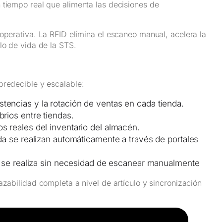
 tiempo real que alimenta las decisiones de
operativa. La RFID elimina el escaneo manual, acelera la
lo de vida de la STS.
predecible y escalable:
tencias y la rotación de ventas en cada tienda.
rios entre tiendas.
s reales del inventario del almacén.
da se realizan automáticamente a través de portales
ra se realiza sin necesidad de escanear manualmente
azabilidad completa a nivel de artículo y sincronización