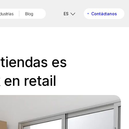
dustrias
Blog
ES
Contáctanos
 tiendas es
 en retail