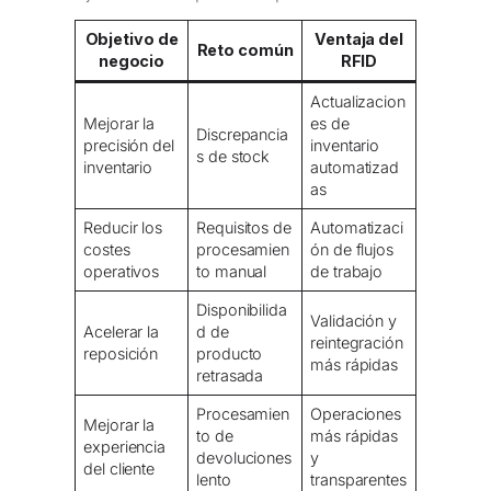
Objetivo de
Ventaja del
Reto común
negocio
RFID
Actualizacion
Mejorar la
es de
Discrepancia
precisión del
inventario
s de stock
inventario
automatizad
as
Reducir los
Requisitos de
Automatizaci
costes
procesamien
ón de flujos
operativos
to manual
de trabajo
Disponibilida
Validación y
Acelerar la
d de
reintegración
reposición
producto
más rápidas
retrasada
Procesamien
Operaciones
Mejorar la
to de
más rápidas
experiencia
devoluciones
y
del cliente
lento
transparentes