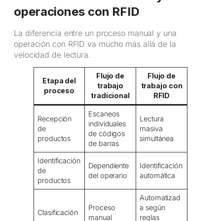
operaciones con RFID
La diferencia entre un proceso manual y una
operación con RFID va mucho más allá de la
velocidad de lectura.
Flujo de
Flujo de
Etapa del
trabajo
trabajo con
proceso
tradicional
RFID
Escaneos
Recepción
Lectura
individuales
de
masiva
de códigos
productos
simultánea
de barras
Identificación
Dependiente
Identificación
de
del operario
automática
productos
Automatizad
Proceso
a según
Clasificación
manual
reglas