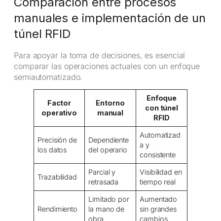
Comparación entre procesos
manuales e implementación de un
túnel RFID
Para apoyar la toma de decisiones, es esencial
comparar las operaciones actuales con un enfoque
semiautomatizado.
Enfoque
Factor
Entorno
con túnel
operativo
manual
RFID
Automatizad
Precisión de
Dependiente
a y
los datos
del operario
consistente
Parcial y
Visibilidad en
Trazabilidad
retrasada
tiempo real
Limitado por
Aumentado
Rendimiento
la mano de
sin grandes
obra
cambios