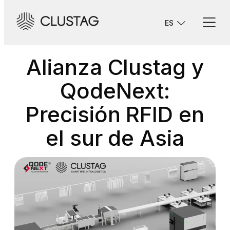
Saltar
al
ES
contenido
Alianza Clustag y
QodeNext:
Precisión RFID en
el sur de Asia