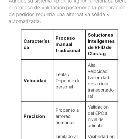
Aunque su sistema «pick-to-light» funcionaba bien,
el proceso de validación posterior a la preparación
de pedidos requería una alternativa sólida y
automatizada.
Soluciones
Proceso
Característi
inteligentes
manual
ca
de RFID de
tradicional
Clustag
Alta
velocidad
Lenta /
(velocidad
Velocidad
Depende del
de la cinta
personal
transportado
ra)
Validación
Propenso a
del EPC a
Precisión
errores
nivel de
humanos
artículo
Limitado al
Visibilidad en