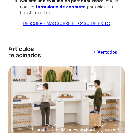
Solicita una evaluación personalizada
: Rellena
nuestro
formulario de contacto
para iniciar tu
transformación.
DESCUBRE MÁS SOBRE EL CASO DE ÉXITO
Artículos
V
er todos
relacinados
retail
RFID self-checkout
store