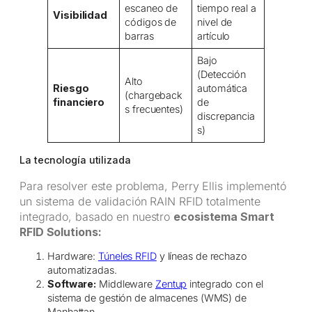
escaneo de
tiempo real a
Visibilidad
códigos de
nivel de
barras
artículo
Bajo
(Detección
Alto
Riesgo
automática
(chargeback
financiero
de
s frecuentes)
discrepancia
s)
La tecnología utilizada
Para resolver este problema, Perry Ellis implementó
un sistema de validación RAIN RFID totalmente
integrado, basado en nuestro
ecosistema Smart
RFID Solutions:
Hardware:
Túneles RFID
y líneas de rechazo
automatizadas.
Software:
Middleware
Zentup
integrado con el
sistema de gestión de almacenes (WMS) de
Manhattan.