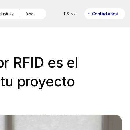
dustrias
Blog
ES
Contáctanos
or RFID es el
 tu proyecto