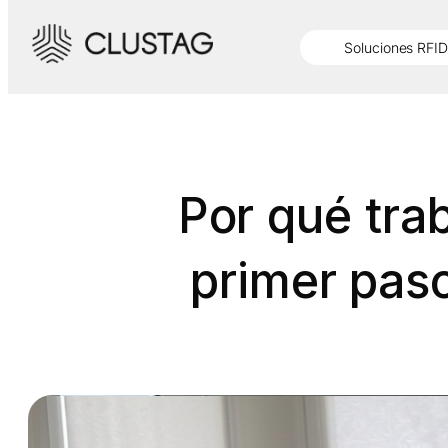
Saltar
al
Soluciones RFID
contenido
Por qué trab
primer paso