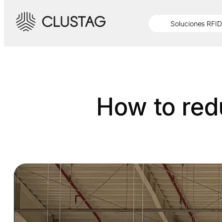
Saltar
al
Soluciones RFID
contenido
How to red