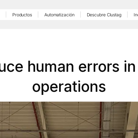
Productos
Automatización
Descubre Clustag
In
uce human errors i
operations